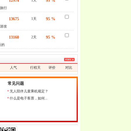
12974
1天
95 %
河旅行
13675
1天
95 %
游攻
13160
2天
95 %
质的
人气
行程天
评价
对比
数
常见问题
无人陪伴儿童乘机规定？
什么是电子客票，如何...