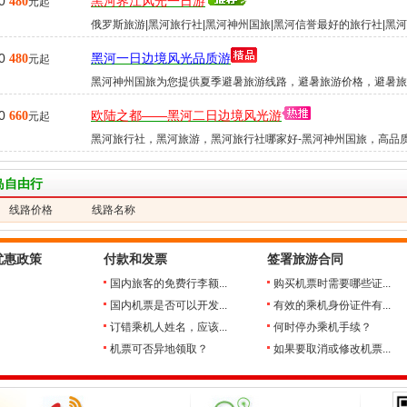
0
黑河界江风光一日游
480
元起
俄罗斯旅游|黑河旅行社|黑河神州国旅|黑河信誉最好的旅行社|黑
社大全|黑河旅游|五大连池...
0
黑河一日边境风光品质游
480
元起
黑河神州国旅为您提供夏季避暑旅游线路，避暑旅游价格，避暑旅
略，避暑旅游好去处。黑河旅...
0
欧陆之都——黑河二日边境风光游
660
元起
黑河旅行社，黑河旅游，黑河旅行社哪家好-黑河神州国旅，高品
服务，低端的价格，高端的享...
岛自由行
线路价格
线路名称
优惠政策
付款和发票
签署旅游合同
国内旅客的免费行李额...
购买机票时需要哪些证...
国内机票是否可以开发...
有效的乘机身份证件有...
订错乘机人姓名，应该...
何时停办乘机手续？
机票可否异地领取？
如果要取消或修改机票...