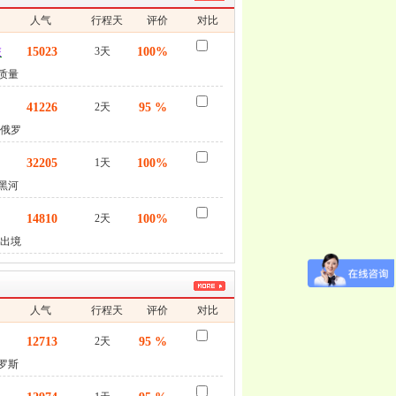
人气
行程天
评价
对比
数
旅
15023
3天
100%
质量
41226
2天
95 %
去俄罗
32205
1天
100%
黑河
14810
2天
100%
河出境
人气
行程天
评价
对比
数
12713
2天
95 %
罗斯