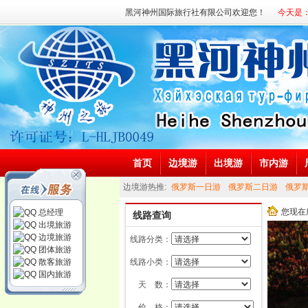
黑河神州国际旅行社有限公司欢迎您！
今天是：
首页
边境游
出境游
市内游
边境游热推:
俄罗斯一日游
俄罗斯二日游
俄罗
游
市内游热推:
日本旅游
黑河一日风情游
黑河二日经典游
您现在
总经理
线路查询
出境旅游
民族风情一日体验游
鄂伦春民族风俗风情深度游
边境旅游
线路分类：
团体旅游
散客旅游
线路小类：
国内旅游
天 数：
价 格：