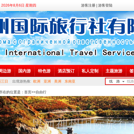
2026年8月6日 星期四
游客注册
|
游客登陆
周边游
国内游
特色游
酒店预订
私人定制
主题旅游
签
斯三日
出境游热推:
欧洲
亚洲
美洲
东南亚
线 路
线路
鄂伦春
所在的位置是：
首页
>>
自由行