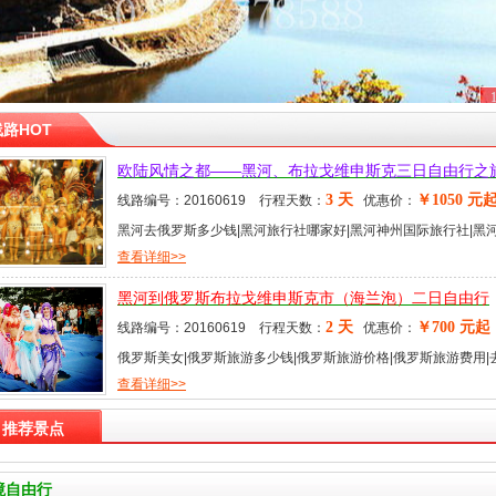
路HOT
欧陆风情之都——黑河、布拉戈维申斯克三日自由行之
3 天
￥1050 元
线路编号：20160619 行程天数：
优惠价：
黑河去俄罗斯多少钱|黑河旅行社哪家好|黑河神州国际旅行社|黑河
查看详细>>
黑河到俄罗斯布拉戈维申斯克市（海兰泡）二日自由行
2 天
￥700 元起
线路编号：20160619 行程天数：
优惠价：
俄罗斯美女|俄罗斯旅游多少钱|俄罗斯旅游价格|俄罗斯旅游费用|去
查看详细>>
推荐景点
境自由行