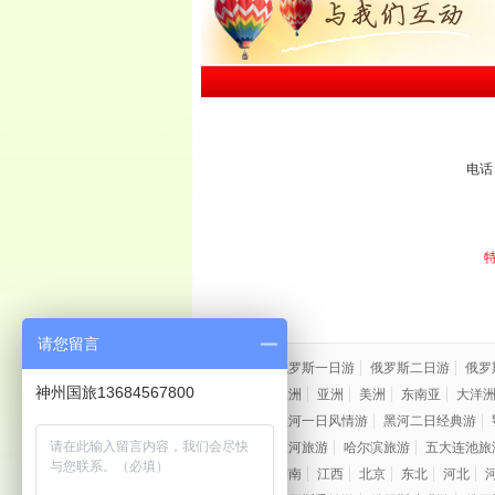
电话：
请您留言
边境游：
俄罗斯一日游
俄罗斯二日游
俄罗
神州国旅13684567800
出境游：
欧洲
亚洲
美洲
东南亚
大洋
市内游：
黑河一日风情游
黑河二日经典游
周边游：
漠河旅游
哈尔滨旅游
五大连池旅
国内游：
湖南
江西
北京
东北
河北