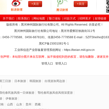
+关注
+关注
关于我们
|
联系我们
|
网站地图
|
预订须知
|
付款方式
|
招聘英才
|
友情链接
版权所有：黑河神州国际旅行社有限公司, All Rights Reserved. 仿冒必究！
黑河神州国际旅行社有限公司地址：黑河市爱辉区铁路街311号
0456-7778588、0456-6878181、传真0456-7778588 E-mail：
SZITSheihe@163
黑ICP备
15001081
号-1
工业和信息产业部备案管理系统网址：https://beian.miit.gov.cn
特别声明：本站部分图片来自互联网，如不慎侵犯到您的权宜，请告知删除，谢谢支持
管理入口
管理入口
斯三日游
日本旅游
韩国旅游
出境游加周边游
洲
鄂伦春民族风情一日体验游
鄂伦春民族风俗风情深度游
游
伊春旅游
河南
山西
山东
贵州
西藏