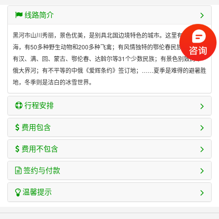
线路简介
黑河市山川秀丽，景色优美，是别具北国边境特色的城市。这里有茫茫的林
海，有50多种野生动物和200多种飞禽；有风情独特的鄂伦春民族聚居地；
有汉、满、回、蒙古、鄂伦春、达斡尔等31个少数民族；有景色别致的中
俄大界河；有不平等的中俄《爱辉条约》签订地；……夏季是难得的避暑胜
地，冬季则是洁白的冰雪世界。
行程安排
费用包含
费用不包含
签约与付款
温馨提示