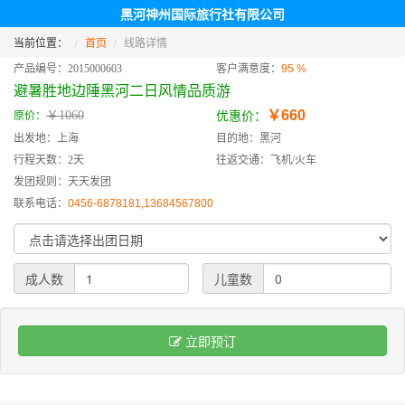
黑河神州国际旅行社有限公司
当前位置：
首页
线路详情
产品编号：2015000603
客户满意度：
95 %
避暑胜地边陲黑河二日风情品质游
￥660
￥1060
原价：
优惠价：
出发地：上海
目的地：黑河
行程天数：2天
往返交通：飞机/火车
发团规则：天天发团
联系电话：
0456-6878181,13684567800
成人数
儿童数
立即预订