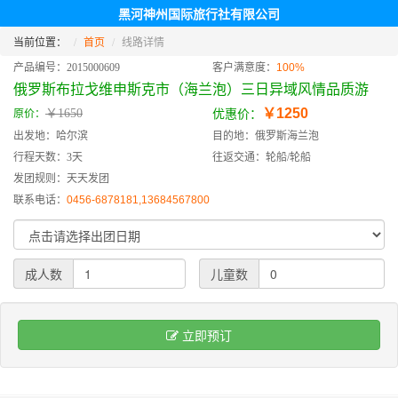
黑河神州国际旅行社有限公司
当前位置：
首页
线路详情
产品编号：2015000609
客户满意度：
100%
俄罗斯布拉戈维申斯克市（海兰泡）三日异域风情品质游
￥1250
￥1650
原价：
优惠价：
出发地：哈尔滨
目的地：俄罗斯海兰泡
行程天数：3天
往返交通：轮船/轮船
发团规则：天天发团
联系电话：
0456-6878181,13684567800
成人数
儿童数
立即预订